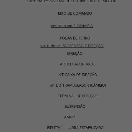
ver tudo em SISTEMA DE DISTRIBUIÇÃO DO MOTOR
EIXO DE COMANDO
3 CANAIS A
ver tudo em 3 CANAIS A
SUS
POLIAS DE FERRO
E D
ver tudo em SUSPENSÃO E DIREÇÃO
DIREÇÃO
ARTICULADOR AXIAL
KIT CAIXA DE DIREÇÃO
KIT DO TRAMBULADOR (CÂMBIO)
TERMINAL DE DIREÇÃO
SUSPENSÃO
AMORTECEDOR
BIELETA DA BARRA ESTABILIZADORA