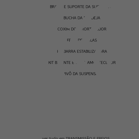
BRAÇO E SUPORTE DA SUSPENSÃO
BUCHA DA BANDEJA
COXIM DO AMORTECEDOR
FEIXE DE MOLAS
KIT BARRA ESTABILIZADORA
KIT BATENTE E COIFA AMORTECEDOR
PIVÔ DA SUSPENSÃO
ver tudo em TRANSMISSÃO E FREIOS