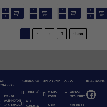
1
2
3
Última
FALE
INSTITUCIONAL
MINHA CONTA
AJUDA
REDES SOCIAIS
CONOSCO
MINHA
DÚVIDAS
SOBRE NÓS
AVENIDA
CONTA
FREQUENTES
WASHINGTON
FALE
LUIZ, 319/329,
MEUS
ENTREGAS E
CONOSCO