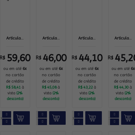
Articula...
Articula...
Articula...
Articula...
59,60
46,00
44,10
45,2
R$
R$
R$
R$
ou em até
6x
ou em até
6x
ou em até
6x
ou em até
6x
no cartão
no cartão
no cartão
no cartão
de crédito
de crédito
de crédito
de crédito
R$ 58,41
à
R$ 45,08
à
R$ 43,22
à
R$ 44,30
à
vista
(2%
vista
(2%
vista
(2%
vista
(2%
desconto)
desconto)
desconto)
desconto)