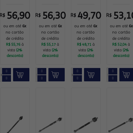
56,90
56,30
49,70
53,1
R$
R$
R$
R$
ou em até
6x
ou em até
6x
ou em até
6x
ou em até
6x
no cartão
no cartão
no cartão
no cartão
de crédito
de crédito
de crédito
de crédito
R$ 55,76
à
R$ 55,17
à
R$ 48,71
à
R$ 52,04
à
vista
(2%
vista
(2%
vista
(2%
vista
(2%
desconto)
desconto)
desconto)
desconto)