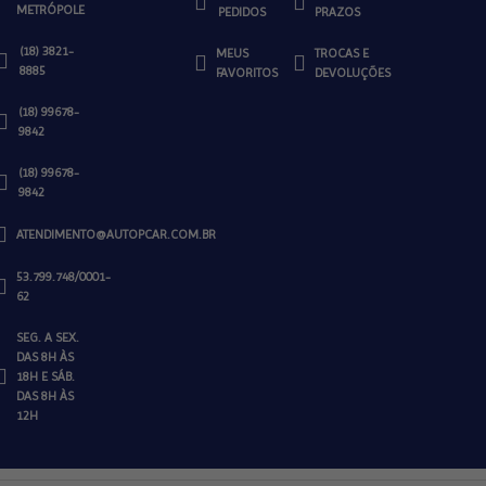
METRÓPOLE
PEDIDOS
PRAZOS
(18) 3821-
MEUS
TROCAS E
8885
FAVORITOS
DEVOLUÇÕES
(18) 99678-
9842
(18) 99678-
9842
ATENDIMENTO@AUTOPCAR.COM.BR
53.799.748/0001-
62
SEG. A SEX.
DAS 8H ÀS
18H E SÁB.
DAS 8H ÀS
12H