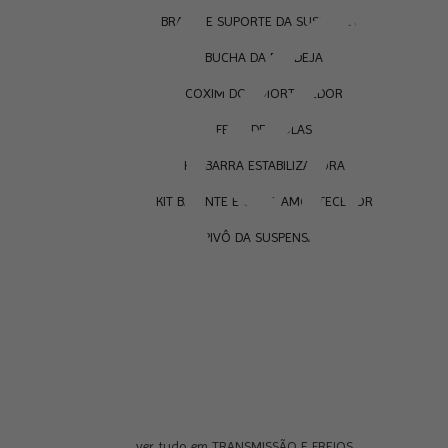
BRAÇO E SUPORTE DA SUSPENSÃO
BUCHA DA BANDEJA
COXIM DO AMORTECEDOR
FEIXE DE MOLAS
KIT BARRA ESTABILIZADORA
KIT BATENTE E COIFA AMORTECEDOR
PIVÔ DA SUSPENSÃO
ver tudo em TRANSMISSÃO E FREIOS