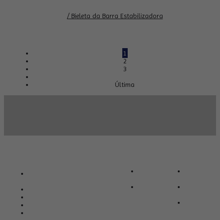
/ Bieleta da Barra Estabilizadora
1
2
3
Última
INSTITUCIONAL
MINHA CONTA
FALE CONOSCO
SOBRE
MINHA
AVENIDA WASHINGTON LUIZ,
NÓS
CONTA
319/329, METRÓPOLE
FALE
MEUS
(18) 3821-8885
CONOSCO
PEDIDOS
(18) 99678-9842
MEUS
(18) 99678-9842
FAVORITOS
ATENDIMENTO@AUTOPCAR.COM.BR