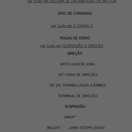
ver tudo em SISTEMA DE DISTRIBUIÇÃO DO MOTOR
EIXO DE COMANDO
3 CANAIS A
ver tudo em 3 CANAIS A
SUS
POLIAS DE FERRO
E D
ver tudo em SUSPENSÃO E DIREÇÃO
DIREÇÃO
ARTICULADOR AXIAL
KIT CAIXA DE DIREÇÃO
KIT DO TRAMBULADOR (CÂMBIO)
TERMINAL DE DIREÇÃO
SUSPENSÃO
AMORTECEDOR
BIELETA DA BARRA ESTABILIZADORA