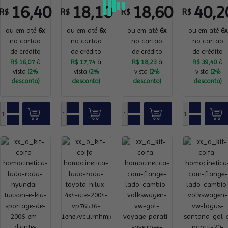
16,40
18,10
18,60
40,2
R$
R$
R$
R$
ou em até
6x
ou em até
6x
ou em até
6x
ou em até
6x
no cartão
no cartão
no cartão
no cartão
de crédito
de crédito
de crédito
de crédito
R$ 16,07
à
R$ 17,74
à
R$ 18,23
à
R$ 39,40
à
vista
(2%
vista
(2%
vista
(2%
vista
(2%
desconto)
desconto)
desconto)
desconto)