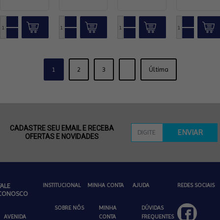
1
2
3
Última
CADASTRE SEU EMAIL E RECEBA
ENVIAR
OFERTAS E NOVIDADES
FALE
INSTITUCIONAL
MINHA CONTA
AJUDA
REDES SOCIAIS
CONOSCO
SOBRE NÓS
MINHA
DÚVIDAS
AVENIDA
CONTA
FREQUENTES