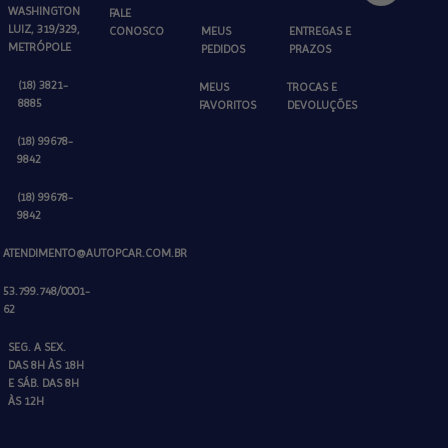
WASHINGTON
FALE
LUIZ, 319/329,
CONOSCO
MEUS
ENTREGAS E
METRÓPOLE
PEDIDOS
PRAZOS
(18) 3821-
MEUS
TROCAS E
8885
FAVORITOS
DEVOLUÇÕES
(18) 99678-
9842
(18) 99678-
9842
ATENDIMENTO@AUTOPCAR.COM.BR
53.799.748/0001-
62
SEG. A SEX.
DAS 8H ÀS 18H
E SÁB. DAS 8H
ÀS 12H