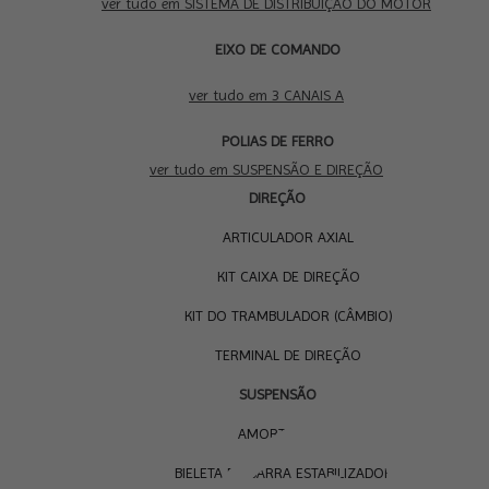
ver tudo em SISTEMA DE DISTRIBUIÇÃO DO MOTOR
EIXO DE COMANDO
3 CANAIS A
ver tudo em 3 CANAIS A
SUS
POLIAS DE FERRO
E D
ver tudo em SUSPENSÃO E DIREÇÃO
DIREÇÃO
ARTICULADOR AXIAL
KIT CAIXA DE DIREÇÃO
KIT DO TRAMBULADOR (CÂMBIO)
TERMINAL DE DIREÇÃO
SUSPENSÃO
AMORTECEDOR
BIELETA DA BARRA ESTABILIZADORA