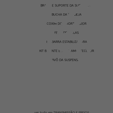
BRAÇO E SUPORTE DA SUSPENSÃO
BUCHA DA BANDEJA
COXIM DO AMORTECEDOR
FEIXE DE MOLAS
KIT BARRA ESTABILIZADORA
KIT BATENTE E COIFA AMORTECEDOR
PIVÔ DA SUSPENSÃO
ver tudo em TRANSMISSÃO E FREIOS