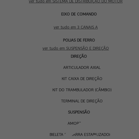
ver tudo em SISTEMA DE DISTRIBUIÇÃO DO MOTOR
EIXO DE COMANDO
3 CANAIS A
ver tudo em 3 CANAIS A
SUS
POLIAS DE FERRO
E D
ver tudo em SUSPENSÃO E DIREÇÃO
DIREÇÃO
ARTICULADOR AXIAL
KIT CAIXA DE DIREÇÃO
KIT DO TRAMBULADOR (CÂMBIO)
TERMINAL DE DIREÇÃO
SUSPENSÃO
AMORTECEDOR
BIELETA DA BARRA ESTABILIZADORA