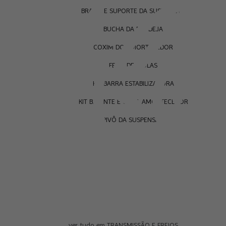
BRAÇO E SUPORTE DA SUSPENSÃO
BUCHA DA BANDEJA
COXIM DO AMORTECEDOR
FEIXE DE MOLAS
KIT BARRA ESTABILIZADORA
KIT BATENTE E COIFA AMORTECEDOR
PIVÔ DA SUSPENSÃO
ver tudo em TRANSMISSÃO E FREIOS