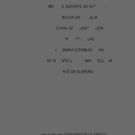
BRAÇO E SUPORTE DA SUSPENSÃO
BUCHA DA BANDEJA
COXIM DO AMORTECEDOR
FEIXE DE MOLAS
KIT BARRA ESTABILIZADORA
KIT BATENTE E COIFA AMORTECEDOR
PIVÔ DA SUSPENSÃO
ver tudo em TRANSMISSÃO E FREIOS