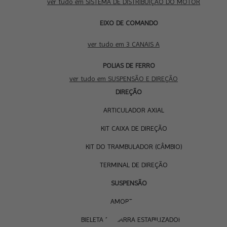
ver tudo em SISTEMA DE DISTRIBUIÇÃO DO MOTOR
EIXO DE COMANDO
3 CANAIS A
ver tudo em 3 CANAIS A
SUS
POLIAS DE FERRO
E D
ver tudo em SUSPENSÃO E DIREÇÃO
DIREÇÃO
ARTICULADOR AXIAL
KIT CAIXA DE DIREÇÃO
KIT DO TRAMBULADOR (CÂMBIO)
TERMINAL DE DIREÇÃO
SUSPENSÃO
AMORTECEDOR
BIELETA DA BARRA ESTABILIZADORA