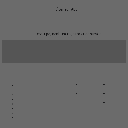
/ Sensor ABS
Desculpe, nenhum registro encontrado
INSTITUCIONAL
MINHA CONTA
FALE CONOSCO
SOBRE
MINHA
AVENIDA WASHINGTON LUIZ,
NÓS
CONTA
319/329, METRÓPOLE
FALE
MEUS
(18) 3821-8885
CONOSCO
PEDIDOS
(18) 99678-9842
MEUS
(18) 99678-9842
FAVORITOS
ATENDIMENTO@AUTOPCAR.COM.BR
53.799.748/0001-62
SEG. A SEX. DAS 8H ÀS 18H E SÁB.
DAS 8H ÀS 12H