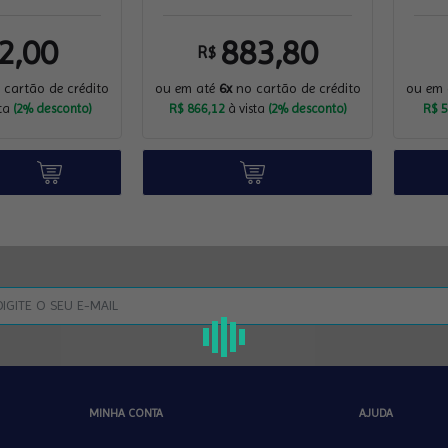
2,00
883,80
R$
cartão de crédito
ou em até
6x
no cartão de crédito
ou em
sta
(2% desconto)
R$ 866,12
à vista
(2% desconto)
R$ 5
MINHA CONTA
AJUDA