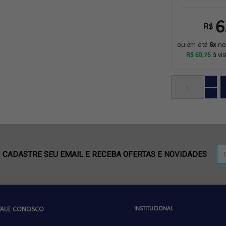
6
R$
ou em até
6x
no 
R$ 60,76
à vi
CADASTRE SEU EMAIL E RECEBA OFERTAS E NOVIDADES
FALE CONOSCO
INSTITUCIONAL