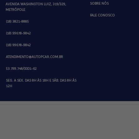
SOBRE NÓS
AVENIDA WASHINGTON LUIZ, 319/329,
METRÓPOLE
FALE CONOSCO
(18) 3821-8885
(18) 99678-9842
(18) 99678-9842
ATENDIMENTO@AUTOPCAR.COM.BR
53.799.748/0001-62
SEG. A SEX. DAS 8H ÀS 18H E SÁB. DAS 8H ÀS
12H