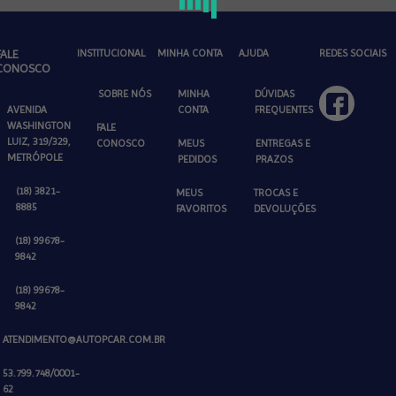
FALE
INSTITUCIONAL
MINHA CONTA
AJUDA
REDES SOCIAIS
CONOSCO
SOBRE NÓS
MINHA
DÚVIDAS
AVENIDA
CONTA
FREQUENTES
WASHINGTON
FALE
LUIZ, 319/329,
CONOSCO
MEUS
ENTREGAS E
METRÓPOLE
PEDIDOS
PRAZOS
(18) 3821-
MEUS
TROCAS E
8885
FAVORITOS
DEVOLUÇÕES
(18) 99678-
9842
(18) 99678-
9842
ATENDIMENTO@AUTOPCAR.COM.BR
53.799.748/0001-
62