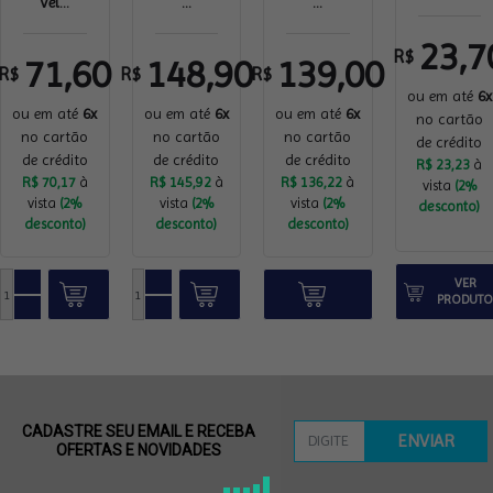
Vel...
...
...
23,7
R$
71,60
148,90
139,00
R$
R$
R$
ou em até
6x
ou em até
6x
ou em até
6x
ou em até
6x
no cartão
no cartão
no cartão
no cartão
de crédito
de crédito
de crédito
de crédito
R$ 23,23
à
R$ 70,17
à
R$ 145,92
à
R$ 136,22
à
vista
(2%
vista
(2%
vista
(2%
vista
(2%
desconto)
desconto)
desconto)
desconto)
VER
PRODUT
CADASTRE SEU EMAIL E RECEBA
ENVIAR
OFERTAS E NOVIDADES