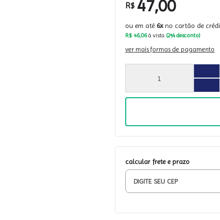
47,00
R$
ou em até
6x
no cartão de créd
R$ 46,06
à vista
(2% desconto)
ver mais formas de pagamento
calcular frete e prazo