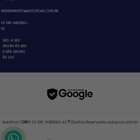
ATENDIMENTO@AUTOPCAR.COM.BR
53.799.748/0001-
62
SEG. A SEX.
DAS 8H ÀS 18H
E SÁB. DAS 8H
ÀS 12H
AutoPcar |
CNPJ:
53.799.748/0001-62 © Direitos Reservados autopcar.com.br