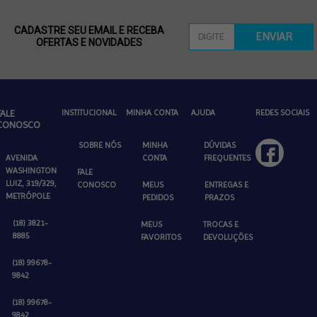
CADASTRE SEU EMAIL E RECEBA
ENVIAR
OFERTAS E NOVIDADES
FALE
INSTITUCIONAL
MINHA CONTA
AJUDA
REDES SOCIAIS
CONOSCO
SOBRE NÓS
MINHA
DÚVIDAS
AVENIDA
CONTA
FREQUENTES
WASHINGTON
FALE
LUIZ, 319/329,
CONOSCO
MEUS
ENTREGAS E
METRÓPOLE
PEDIDOS
PRAZOS
(18) 3821-
MEUS
TROCAS E
8885
FAVORITOS
DEVOLUÇÕES
(18) 99678-
9842
(18) 99678-
9842