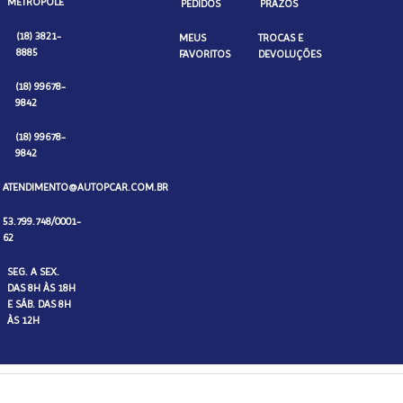
METRÓPOLE
PEDIDOS
PRAZOS
(18) 3821-
MEUS
TROCAS E
8885
FAVORITOS
DEVOLUÇÕES
(18) 99678-
9842
(18) 99678-
9842
ATENDIMENTO@AUTOPCAR.COM.BR
53.799.748/0001-
62
SEG. A SEX.
DAS 8H ÀS 18H
E SÁB. DAS 8H
ÀS 12H