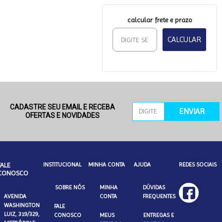
calcular frete e prazo
CALCULAR
CADASTRE SEU EMAIL E RECEBA
ENVIAR
OFERTAS E NOVIDADES
FALE
INSTITUCIONAL
MINHA CONTA
AJUDA
REDES SOCIAIS
CONOSCO
SOBRE NÓS
MINHA
DÚVIDAS
AVENIDA
CONTA
FREQUENTES
WASHINGTON
FALE
LUIZ, 319/329,
CONOSCO
MEUS
ENTREGAS E