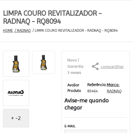
LIMPA COURO REVITALIZADOR -
RADNAQ - RQ8094
HOME
 / RADNAQ
 / LIMPA COURO REVITALIZADOR - RADNAQ - RQ8094
Novo
 | 
Garantia: 
compartilhar
3 meses
Referência:
Marca:
Avaliar
Produto
83464
RADNAQ
Avise-me quando
chegar
+ -2
E-MAIL