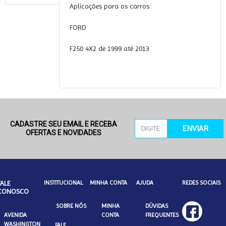
Aplicações para os carros:
FORD
F250 4X2 de 1999 até 2013
CADASTRE SEU EMAIL E RECEBA
ENVIAR
OFERTAS E NOVIDADES
FALE
INSTITUCIONAL
MINHA CONTA
AJUDA
REDES SOCIAIS
CONOSCO
SOBRE NÓS
MINHA
DÚVIDAS
AVENIDA
CONTA
FREQUENTES
WASHINGTON
FALE