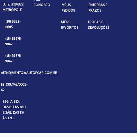
LUIZ, 319/329,
CONOSCO
MEUS
ENTREGAS E
METRÓPOLE
PEDIDOS
PRAZOS
(18) 3821-
MEUS
TROCAS E
8885
FAVORITOS
DEVOLUÇÕES
(18) 99678-
9842
(18) 99678-
9842
ATENDIMENTO@AUTOPCAR.COM.BR
53.799.748/0001-
62
SEG. A SEX.
DAS 8H ÀS 18H
E SÁB. DAS 8H
ÀS 12H