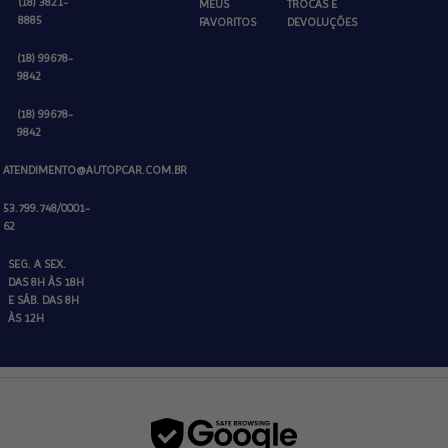
(18) 3821-
MEUS
TROCAS E
8885
FAVORITOS
DEVOLUÇÕES
(18) 99678-
9842
(18) 99678-
9842
ATENDIMENTO@AUTOPCAR.COM.BR
53.799.748/0001-
62
SEG. A SEX.
DAS 8H ÀS 18H
E SÁB. DAS 8H
ÀS 12H