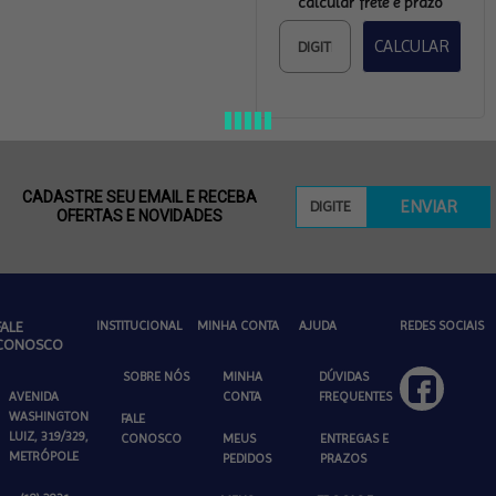
calcular frete e prazo
CALCULAR
CADASTRE SEU EMAIL E RECEBA
ENVIAR
OFERTAS E NOVIDADES
FALE
INSTITUCIONAL
MINHA CONTA
AJUDA
REDES SOCIAIS
CONOSCO
SOBRE NÓS
MINHA
DÚVIDAS
AVENIDA
CONTA
FREQUENTES
WASHINGTON
FALE
LUIZ, 319/329,
CONOSCO
MEUS
ENTREGAS E
METRÓPOLE
PEDIDOS
PRAZOS