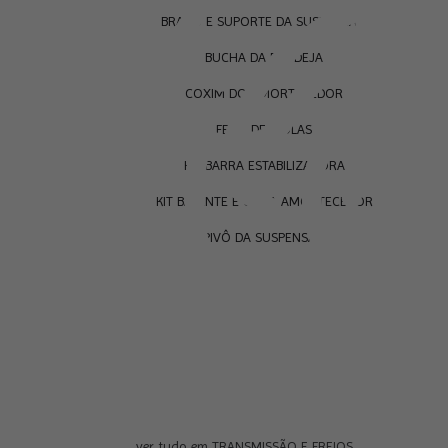
BRAÇO E SUPORTE DA SUSPENSÃO
BUCHA DA BANDEJA
COXIM DO AMORTECEDOR
FEIXE DE MOLAS
KIT BARRA ESTABILIZADORA
KIT BATENTE E COIFA AMORTECEDOR
PIVÔ DA SUSPENSÃO
ver tudo em TRANSMISSÃO E FREIOS