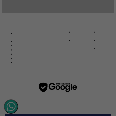
INSTITUCIONAL
MINHA CONTA
FALE CONOSCO
SOBRE
MINHA
AVENIDA WASHINGTON LUIZ,
NÓS
CONTA
319/329, METRÓPOLE
FALE
MEUS
(18) 3821-8885
CONOSCO
PEDIDOS
(18) 99678-9842
MEUS
(18) 99678-9842
FAVORITOS
ATENDIMENTO@AUTOPCAR.COM.BR
53.799.748/0001-62
SEG. A SEX. DAS 8H ÀS 18H E SÁB.
DAS 8H ÀS 12H
×