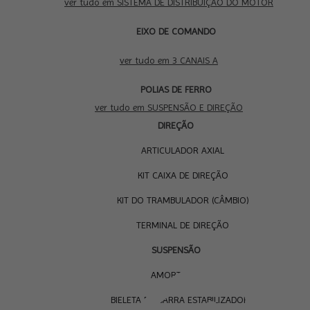
ver tudo em SISTEMA DE DISTRIBUIÇÃO DO MOTOR
EIXO DE COMANDO
3 CANAIS A
ver tudo em 3 CANAIS A
SUS
POLIAS DE FERRO
E D
ver tudo em SUSPENSÃO E DIREÇÃO
DIREÇÃO
ARTICULADOR AXIAL
KIT CAIXA DE DIREÇÃO
KIT DO TRAMBULADOR (CÂMBIO)
TERMINAL DE DIREÇÃO
SUSPENSÃO
AMORTECEDOR
BIELETA DA BARRA ESTABILIZADORA